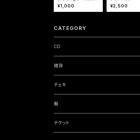
ieb』
¥1,000
¥2,500
CATEGORY
CD
シングル
雑貨
チェキ
服
パーカー
チケット